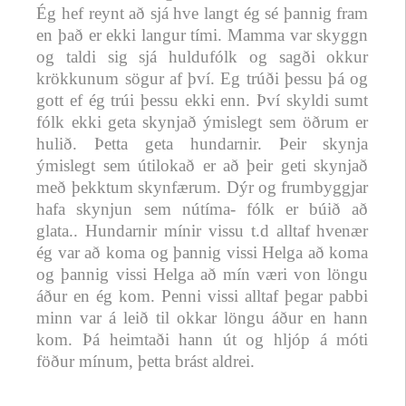
Ég hef reynt að sjá hve langt ég sé þannig fram
en það er ekki langur tími. Mamma var skyggn
og taldi sig sjá huldufólk og sagði okkur
krökkunum sögur af því. Eg trúði þessu þá og
gott ef ég trúi þessu ekki enn. Því skyldi sumt
fólk ekki geta skynjað ýmislegt sem öðrum er
hulið. Þetta geta hundarnir. Þeir skynja
ýmislegt sem útilokað er að þeir geti skynjað
með þekktum skynfærum. Dýr og frumbyggjar
hafa skynjun sem nútíma- fólk er búið að
glata.. Hundarnir mínir vissu t.d alltaf hvenær
ég var að koma og þannig vissi Helga að koma
og þannig vissi Helga að mín væri von löngu
áður en ég kom. Penni vissi alltaf þegar pabbi
minn var á leið til okkar löngu áður en hann
kom. Þá heimtaði hann út og hljóp á móti
föður mínum, þetta brást aldrei.