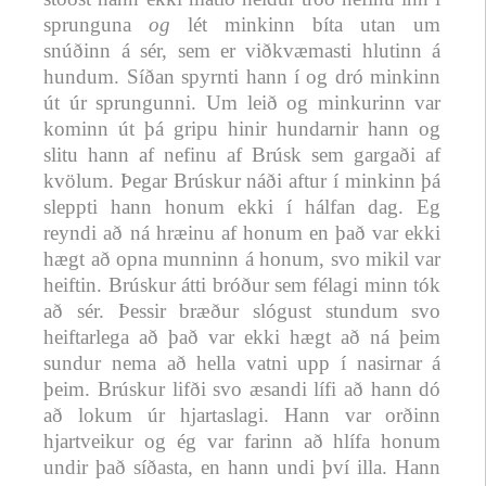
sprunguna
og
lét minkinn bíta utan um
snúðinn á sér, sem er viðkvæmasti hlutinn á
hundum. Síðan spyrnti hann í og dró minkinn
út úr sprungunni. Um leið og minkurinn var
kominn út þá gripu hinir hundarnir hann og
slitu hann af nefinu af Brúsk sem gargaði af
kvölum. Þegar Brúskur náði aftur í minkinn þá
sleppti hann honum ekki í hálfan dag. Eg
reyndi að ná hræinu af honum en það var ekki
hægt að opna munninn á honum, svo mikil var
heiftin. Brúskur átti bróður sem félagi minn tók
að sér. Þessir bræður slógust stundum svo
heiftarlega að það var ekki hægt að ná þeim
sundur nema að hella vatni upp í nasirnar á
þeim. Brúskur lifði svo æsandi lífi að hann dó
að lokum úr hjartaslagi. Hann var orðinn
hjartveikur og ég var farinn að hlífa honum
undir það síðasta, en hann undi því illa. Hann