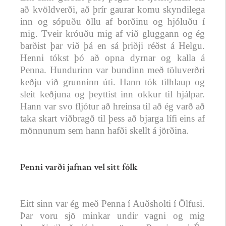
að kvöldverði, að þrír gaurar komu skyndilega
inn og sópuðu öllu af borðinu og hjóluðu í
mig. Tveir króuðu mig af við gluggann og ég
barðist þar við þá en sá þriðji réðst á Helgu.
Henni tókst þó að opna dyrnar og kalla á
Penna. Hundurinn var bundinn með töluverðri
keðju við grunninn úti. Hann tók tilhlaup og
sleit keðjuna og þeyttist inn okkur til hjálpar.
Hann var svo fljótur að hreinsa til að ég varð að
taka skart viðbragð til þess að bjarga lífi eins af
mönnunum sem hann hafði skellt á jörðina.
Penni varði jafnan vel sitt fólk
Eitt sinn var ég með Penna í Auðsholti í Ölfusi.
Þar voru sjö minkar undir vagni og mig