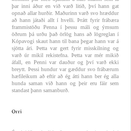
þar inni áður en við varð litið, því hann gat
opnað allar hurðir. Maðurinn varð svo hræddur
að hann játaði allt í hvelli. Þrátt fyrir frábæra
frammistöðu Penna í þessu máli og ýmsum
öðrum þá urðu það örlög hans að lögreglan í
Kópavogi skaut hann til bana þegar hann var á
sjötta ári. Þetta var gert fyrir misskilning og
varð úr mikil rekistefna. Þetta var mér mikið
áfall, en Penni var dauður og því varð ekki
breytt. Þessi hundur var gæddur svo frábærum
hæfileikum að eftir að ég átti hann ber ég alla
hunda saman við hann og þeir eru fáir sem
standast þann samanburð.
Orri