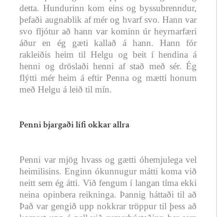
detta. Hundurinn kom eins og byssubrenndur,
þefaði augnablik af mér og hvarf svo. Hann var
svo fljótur að hann var kominn úr heyrnarfæri
áður en ég gæti kallað á hann. Hann fór
rakleiðis heim til Helgu og beit í hendina á
henni og dröslaði henni af stað með sér. Ég
flýtti mér heim á eftir Penna og mætti honum
með Helgu á leið til mín.
Penni bjargaði lífi okkar allra
Penni var mjög hvass og gætti óhemjulega vel
heimilisins. Enginn ókunnugur mátti koma við
neitt sem ég átti. Við fengum í langan tíma ekki
neina opinbera reikninga. Þannig háttaði til að
Það var gengið upp nokkrar tröppur til þess að