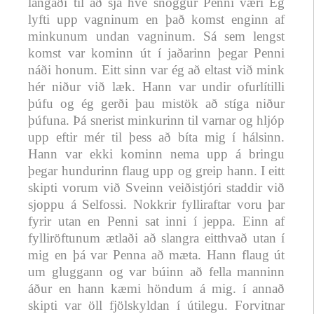
langaði til að sjá hve snöggur Penni væri Ég
lyfti upp vagninum en það komst enginn af
minkunum undan vagninum. Sá sem lengst
komst var kominn út í jaðarinn þegar Penni
náði honum. Eitt sinn var ég að eltast við mink
hér niður við læk. Hann var undir ofurlítilli
þúfu og ég gerði þau mistök að stíga niður
þúfuna. Þá snerist minkurinn til varnar og hljóp
upp eftir mér til þess að bíta mig í hálsinn.
Hann var ekki kominn nema upp á bringu
þegar hundurinn flaug upp og greip hann. I eitt
skipti vorum við Sveinn veiðistjóri staddir við
sjoppu á Selfossi. Nokkrir fylliraftar voru þar
fyrir utan en Penni sat inni í jeppa. Einn af
fylliröftunum ætlaði að slangra eitthvað utan í
mig en þá var Penna að mæta. Hann flaug út
um gluggann og var búinn að fella manninn
áður en hann kæmi höndum á mig. í annað
skipti var öll fjölskyldan í útilegu. Forvitnar