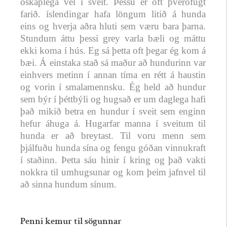
óskaplega vel í sveit. Þessu er oft þveröfugt
farið. íslendingar hafa löngum litið á hunda
eins og hverja aðra hluti sem væru bara þarna.
Stundum áttu þessi grey varla bæli og máttu
ekki koma í hús. Eg sá þetta oft þegar ég kom á
bæi. Á einstaka stað sá maður að hundurinn var
einhvers metinn í annan tíma en rétt á haustin
og vorin í smalamennsku. Ég held að hundur
sem býr í þéttbýli og hugsað er um daglega hafi
það mikið betra en hundur í sveit sem enginn
hefur áhuga á. Hugarfar manna í sveitum til
hunda er að breytast. Til voru menn sem
þjálfuðu hunda sína og fengu góðan vinnukraft
í staðinn. Þetta sáu hinir í kring og það vakti
nokkra til umhugsunar og kom þeim jafnvel til
að sinna hundum sínum.
Penni kemur til sögunnar