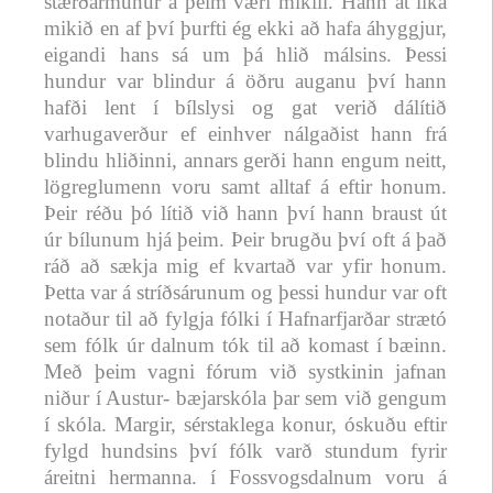
stærðarmunur á þeim væri mikill. Hann át líka
mikið en af því þurfti ég ekki að hafa áhyggjur,
eigandi hans sá um þá hlið málsins. Þessi
hundur var blindur á öðru auganu því hann
hafði lent í bílslysi og gat verið dálítið
varhugaverður ef einhver nálgaðist hann frá
blindu hliðinni, annars gerði hann engum neitt,
lögreglumenn voru samt alltaf á eftir honum.
Þeir réðu þó lítið við hann því hann braust út
úr bílunum hjá þeim. Þeir brugðu því oft á það
ráð að sækja mig ef kvartað var yfir honum.
Þetta var á stríðsárunum og þessi hundur var oft
notaður til að fylgja fólki í Hafnarfjarðar strætó
sem fólk úr dalnum tók til að komast í bæinn.
Með þeim vagni fórum við systkinin jafnan
niður í Austur- bæjarskóla þar sem við gengum
í skóla. Margir, sérstaklega konur, óskuðu eftir
fylgd hundsins því fólk varð stundum fyrir
áreitni hermanna. í Fossvogsdalnum voru á