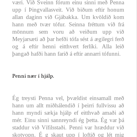
væri. Við Sveinn fórum einu sinni með Penna
upp í Þingvallasveit. Við biðum eftir honum
allan daginn við Gjábakka. Um kvöldið kom
hann með tvær tófur. Seinna fréttum við frá
mönnum sem voru að veiðum upp við
Meyjarsæti að þar hefði tófa sést á ægilegri ferð
og á eftir henni eitthvert ferlíki. Alla leið
þangað hafði hann farið á eftir annarri tófunni.
Penni nær í hjálp.
Ég treysti Penna vel, þvældist einsamall með
hann um allt miðhálendið í þeirri fullvissu að
hann myndi sækja hjálp ef eitthvað amaði að
mér. Einu sinni sannreyndi ég þetta. Ég var þá
staddur við Vífilsstaði. Penni var hræddur við
skotvopn. É g skaut upp í loftið og lét mig