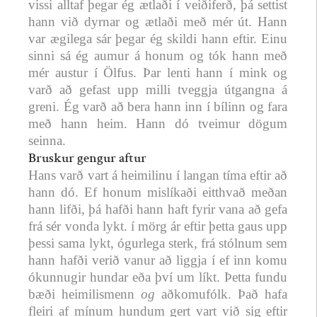
vissi alltaf þegar ég ætlaði í veiðiferð, þá settist
hann við dyrnar og ætlaði með mér út. Hann
var ægilega sár þegar ég skildi hann eftir. Einu
sinni sá ég aumur á honum og tók hann með
mér austur í Ölfus. Þar lenti hann í mink og
varð að gefast upp milli tveggja útgangna á
greni. Ég varð að bera hann inn í bílinn og fara
með hann heim. Hann dó tveimur dögum
seinna.
Bruskur gengur aftur
Hans varð vart á heimilinu í langan tíma eftir að
hann dó. Ef honum mislíkaði eitthvað meðan
hann lifði, þá hafði hann haft fyrir vana að gefa
frá sér vonda lykt. í mörg ár eftir þetta gaus upp
þessi sama lykt, ógurlega sterk, frá stólnum sem
hann hafði verið vanur að liggja í ef inn komu
ókunnugir hundar eða því um líkt. Þetta fundu
bæði heimilismenn
og
aðkomufólk. Það hafa
fleiri af mínum hundum gert vart við sig eftir