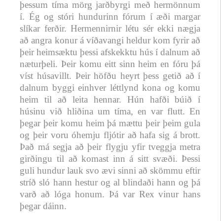
þessum tíma mörg jarðbyrgi með hermönnum
í. Ég og stóri hundurinn fórum í æði margar
slíkar ferðir. Hermennirnir létu sér ekki nægja
að angra konur á víðavangi heldur kom fyrir að
þeir heimsæktu þessi afskekktu hús í dalnum að
næturþeli. Þeir komu eitt sinn heim en fóru þá
víst húsavillt. Þeir höfðu heyrt þess getið að í
dalnum byggi einhver léttlynd kona og komu
heim til að leita hennar. Hún hafði búið í
húsinu við hliðina um tíma, en var flutt. En
þegar þeir komu heim þá mættu þeir þeim gula
og þeir voru óhemju fljótir að hafa sig á brott.
Það má segja að þeir flygju yfir tveggja metra
girðingu til að komast inn á sitt svæði. Þessi
guli hundur lauk svo ævi sinni að skömmu eftir
stríð sló hann hestur og al blindaði hann og þá
varð að lóga honum. Þá var Rex vinur hans
þegar dáinn.