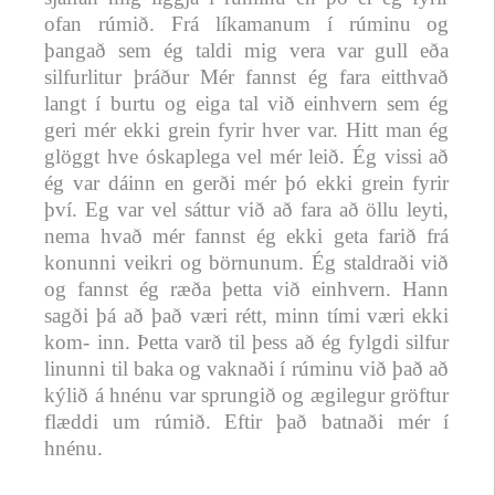
ofan rúmið. Frá líkamanum í rúminu og
þangað sem ég taldi mig vera var gull eða
silfurlitur þráður Mér fannst ég fara eitthvað
langt í burtu og eiga tal við einhvern sem ég
geri mér ekki grein fyrir hver var. Hitt man ég
glöggt hve óskaplega vel mér leið. Ég vissi að
ég var dáinn en gerði mér þó ekki grein fyrir
því. Eg var vel sáttur við að fara að öllu leyti,
nema hvað mér fannst ég ekki geta farið frá
konunni veikri og börnunum. Ég staldraði við
og fannst ég ræða þetta við einhvern. Hann
sagði þá að það væri rétt, minn tími væri ekki
kom- inn. Þetta varð til þess að ég fylgdi silfur
linunni til baka og vaknaði í rúminu við það að
kýlið á hnénu var sprungið og ægilegur gröftur
flæddi um rúmið. Eftir það batnaði mér í
hnénu.