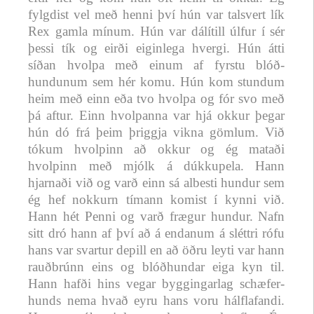
fylgdist vel með henni því hún var talsvert lík
Rex gamla mínum. Hún var dálítill úlfur í sér
þessi tík og eirði eiginlega hvergi. Hún átti
síðan hvolpa með einum af fyrstu blóð-
hundunum sem hér komu. Hún kom stundum
heim með einn eða tvo hvolpa og fór svo með
þá aftur. Einn hvolpanna var hjá okkur þegar
hún dó frá þeim þriggja vikna gömlum. Við
tókum hvolpinn að okkur og ég mataði
hvolpinn með mjólk á dúkkupela. Hann
hjarnaði við og varð einn sá albesti hundur sem
ég hef nokkurn tímann komist í kynni við.
Hann hét Penni og varð frægur hundur. Nafn
sitt dró hann af því að á endanum á sléttri rófu
hans var svartur depill en að öðru leyti var hann
rauðbrúnn eins og blóðhundar eiga kyn til.
Hann hafði hins vegar byggingarlag schæfer-
hunds nema hvað eyru hans voru hálflafandi.