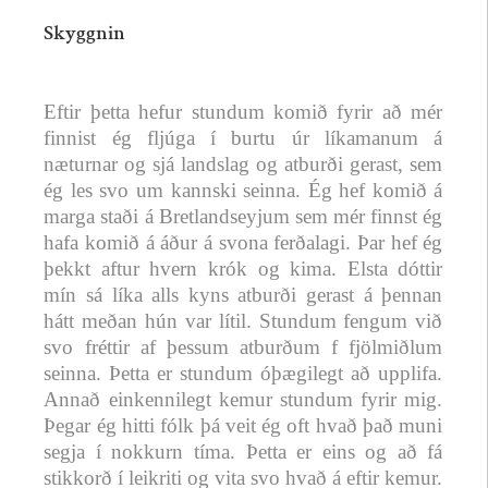
Skyggnin
Eftir þetta hefur stundum komið fyrir að mér
finnist ég fljúga í burtu úr líkamanum á
næturnar og sjá landslag og atburði gerast, sem
ég les svo um kannski seinna. Ég hef komið á
marga staði á Bretlandseyjum sem mér finnst ég
hafa komið á áður á svona ferðalagi. Þar hef ég
þekkt aftur hvern krók og kima. Elsta dóttir
mín sá líka alls kyns atburði gerast á þennan
hátt meðan hún var lítil. Stundum fengum við
svo fréttir af þessum atburðum f fjölmiðlum
seinna. Þetta er stundum óþægilegt að upplifa.
Annað einkennilegt kemur stundum fyrir mig.
Þegar ég hitti fólk þá veit ég oft hvað það muni
segja í nokkurn tíma. Þetta er eins og að fá
stikkorð í leikriti og vita svo hvað á eftir kemur.