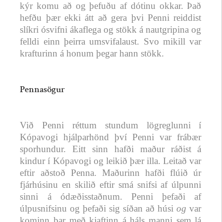
kýr komu að og þefuðu af dótinu okkar. Það
hefðu þær ekki átt að gera þvi Penni reiddist
slíkri ósvifni ákaflega og stökk á nautgripina og
felldi einn þeirra umsvifalaust. Svo mikill var
krafturinn á honum þegar hann stökk.
Pennasögur
Við Penni réttum stundum lögreglunni í
Kópavogi hjálparhönd því Penni var frábær
sporhundur. Eitt sinn hafði maður ráðist á
kindur í Kópavogi og leikið þær illa. Leitað var
eftir aðstoð Penna. Maðurinn hafði flúið úr
fjárhúsinu en skilið eftir smá snifsi af úlpunni
sinni á ódæðisstaðnum. Penni þefaði af
úlpusnifsinu og þefaði sig síðan að húsi
og
var
kominn þar með kjaftinn á háls manni sem lá