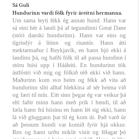
Sá Guli
Hundurinn vardi fólk fyrir áreitni hermanna.
Um sama leyti fékk ég annan hund. Hann var
sá eini hér á landi þá af tegundinni Great Dane
(stóri danski hundurinn). Hann var eins og
tígrisdýr á litinn og risastór. Hann átti
mektarmaður í Reykjavík, en hann bjó ekki á
landinu þá, og hafði fólk til að passa hundinn í
stóru húsi upp í Hááleiti. En hundurinn tók
ástfóstri við mig og fólkið réð ekki við hann.
Maðurinn kom svo heim og fékk að vita að
hundurinn sliti alltaf hlekkina af sér heima við
og færi til mín. Eitt sinn þegar ég var veikur þá
elti faðir minn hann með prik í hendi, til að
fæla hann frá húsinu en hann lét sig ekki, hann
lá við gluggann þar til ég kom út. Það varð úr
að þessum hundi var komið fyrir hjá okkur.
Rex og hann urðu miklir vinir og félagar þó