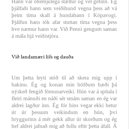
Hann var óhemjulega stæltur og vel gefinn. Ég
þjálfaði hann sem veiðihund vegna þess að vá
þeim tíma skall á hundabann í Kópavogi.
Þjálfun hans tók afar stuttan tíma vegna þess
hve næmur hann var. Við Penni gengum saman
á mála hjá veiðistjóra.
Við landamæri lífs og dauða
Um þetta leyti stóð til að skera mig upp í
bakinu. Ég og konan min höfðum bæði þá
nýskeð fengið lömunarveiki. Hún var á spítala í
fleiri mánuði en náði sér smám saman en ég var
aldrei lagður inn. Ég fór hins vegar ekki betur
út úr þessum veikindum en hún, því
hryggurinn á mér gekk allur úr skorðum og ég
hef aldrei jafnað mig að fullu eftir þetta áfall. Á