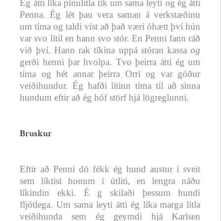
Ég átti líka pínulitla tík um sama leyti og ég átti
Penna. Ég lét þau vera saman á verkstæðinu
um tíma og taldi víst að það væri óhætt því hún
var svo lítil en hann svo stór. En Penni fann ráð
við því. Hann rak tíkina uppá stóran kassa
og
gerði henni þar hvolpa. Tvo þeirra átti ég um
tíma og hét annar þeirra Orri og var góður
veiðihundur. Ég hafði lítinn tíma til að sinna
hundum eftir að ég hóf störf hjá lögreglunni.
Bruskur
Eftir að Penni dó fékk ég hund austur í sveit
sem líktist honum í útliti, en lengra náðu
líkindin ekki. É g skilaði þessum hundi
fljótlega. Um sama leyti átti ég líka marga litla
veiðihunda sem ég geymdi hjá Karlsen