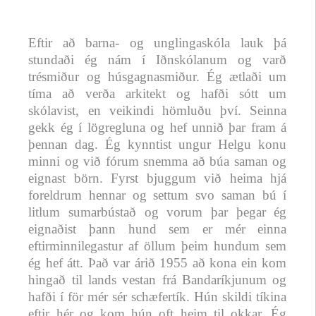
Eftir að barna- og unglingaskóla lauk þá
stundaði ég nám í Iðnskólanum og varð
trésmiður og húsgagnasmiður. Ég ætlaði um
tíma að verða arkitekt og hafði sótt um
skólavist, en veikindi hömluðu því. Seinna
gekk ég í lögregluna og hef unnið þar fram á
þennan dag. Ég kynntist ungur Helgu konu
minni og við fórum snemma að búa saman og
eignast börn. Fyrst bjuggum við heima hjá
foreldrum hennar og settum svo saman bú í
litlum sumarbústað og vorum þar þegar ég
eignaðist þann hund sem er mér einna
eftirminnilegastur af öllum þeim hundum sem
ég hef átt. Það var árið 1955 að kona ein kom
hingað til lands vestan frá Bandaríkjunum og
hafði í för mér sér schæfertík. Hún skildi tíkina
eftir hér og kom hún oft heim til okkar. Ég