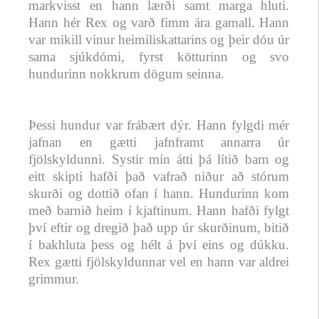
markvisst en hann lærði samt marga hluti.
Hann hér Rex og varð fimm ára gamall. Hann
var mikill vinur heimiliskattarins og þeir dóu úr
sama sjúkdómi, fyrst kötturinn og svo
hundurinn nokkrum dögum seinna.
Þessi hundur var frábært dýr. Hann fylgdi mér
jafnan en gætti jafnframt annarra úr
fjölskyldunni. Systir mín átti þá lítið barn og
eitt skipti hafði það vafrað niður að stórum
skurði og dottið ofan í hann. Hundurinn kom
með barnið heim í kjaftinum. Hann hafði fylgt
því eftir og dregið það upp úr skurðinum, bitið
í bakhluta þess og hélt á því eins og dúkku.
Rex gætti fjölskyldunnar vel en hann var aldrei
grimmur.