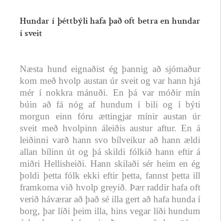
Hundar í þéttbýli hafa það oft betra en hundar
í sveit
Næsta hund eignaðist ég þannig að sjómaður
kom með hvolp austan úr sveit og var hann hjá
mér í nokkra mánuði. En þá var móðir mín
búin að fá nóg af hundum í bili og í býti
morgun einn fóru ættingjar mínir austan úr
sveit með hvolpinn áleiðis austur aftur. En á
leiðinni varð hann svo bílveikur að hann ældi
allan bílinn út og þá skildi fólkið hann eftir á
miðri Hellisheiði. Hann skilaði sér heim en ég
þoldi þetta fólk ekki eftir þetta, fannst þetta ill
framkoma við hvolp greyið. Þær raddir hafa oft
verið háværar að það sé illa gert að hafa hunda í
borg, þar líði þeim illa, hins vegar líði hundum