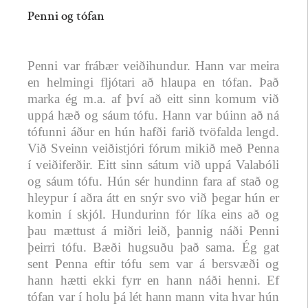
Penni og tófan
Penni var frábær veiðihundur. Hann var meira
en helmingi fljótari að hlaupa en tófan. Það
marka ég m.a. af því að eitt sinn komum við
uppá hæð og sáum tófu. Hann var búinn að ná
tófunni áður en hún hafði farið tvöfalda lengd.
Við Sveinn veiðistjóri fórum mikið með Penna
í veiðiferðir. Eitt sinn sátum við uppá Valabóli
og sáum tófu. Hún sér hundinn fara af stað og
hleypur í aðra átt en snýr svo við þegar hún er
komin í skjól. Hundurinn fór líka eins að og
þau mættust á miðri leið, þannig náði Penni
þeirri tófu. Bæði hugsuðu það sama. Ég gat
sent Penna eftir tófu sem var á bersvæði og
hann hætti ekki fyrr en hann náði henni. Ef
tófan var í holu þá lét hann mann vita hvar hún