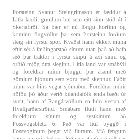
Þorsteinn Svanur Steingrímsson er fæddur á
Litla landi, gömlum bæ sem eitt sinn stóð út í
Skerjafirði. Sá bær er nú löngu horfinn og
kominn flugvöllur þar sem Þorsteinn forðum
steig sín fyrstu spor. Kvaðst hann ekkert muna
eftir sér á fæðingarstað sínum utan það að hafa
séð þar traktor í fyrsta skipti á æfi sinni og
orðið mjög ótta sleginn. Litla land var smábýli
og foreldrar mínir bjuggu þar ásamt með
gömlum hjónum sem voru með skepnur. Faðir
minn var hins vegar sjómaður. Foreldrar mínir
höfðu þó áður verið búandafólk enda bæði úr
sveit, hann af Rangárvöllum en hún vestan af
Hvalfjarðarströnd. Smábarn flutti hann með
foreldrum sínum og systkinum að
Fossvogsbletti 6. Það var lítil byggð í
Fossvoginum þegar við fluttum. Við fengum
þarna tveggja hektara lóð svo athafnarýmið var