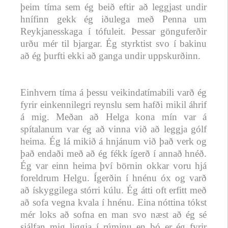
þeim tíma sem ég beið eftir að leggjast undir
hnífinn gekk ég iðulega með Penna um
Reykjanesskaga í tófuleit. Þessar gönguferðir
urðu mér til bjargar. Ég styrktist svo í bakinu
að ég þurfti ekki að ganga undir uppskurðinn.
Einhvern tíma á þessu veikindatímabili varð ég
fyrir einkennilegri reynslu sem hafði mikil áhrif
á mig. Meðan að Helga kona mín var á
spítalanum var ég að vinna við að leggja gólf
heima. Ég lá mikið á hnjánum við það verk og
það endaði með að ég fékk ígerð í annað hnéð.
Ég var einn heima því börnin okkar voru hjá
foreldrum Helgu. Ígerðin í hnénu óx og varð
að ískyggilega stórri kúlu. Ég átti oft erfitt með
að sofa vegna kvala í hnénu. Eina nóttina tókst
mér loks að sofna en man svo næst að ég sé
sjálfan mig liggja í rúminu en þó er ég fyrir