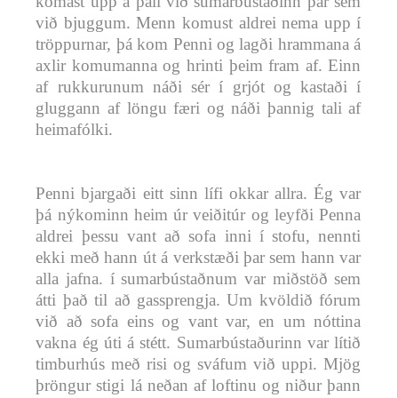
komast upp á pall við sumarbústaðinn þar sem
við bjuggum. Menn komust aldrei nema upp í
tröppurnar, þá kom Penni og lagði hrammana á
axlir komumanna og hrinti þeim fram af. Einn
af rukkurunum náði sér í grjót og kastaði í
gluggann af löngu færi og náði þannig tali af
heimafólki.
Penni bjargaði eitt sinn lífi okkar allra. Ég var
þá nýkominn heim úr veiðitúr og leyfði Penna
aldrei þessu vant að sofa inni í stofu, nennti
ekki með hann út á verkstæði þar sem hann var
alla jafna. í sumarbústaðnum var miðstöð sem
átti það til að gassprengja. Um kvöldið fórum
við að sofa eins og vant var, en um nóttina
vakna ég úti á stétt. Sumarbústaðurinn var lítið
timburhús með risi og sváfum við uppi. Mjög
þröngur stigi lá neðan af loftinu og niður þann