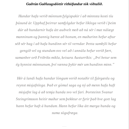
Guðrún Guðlaugsdóttir rithöfundur tók viðtalið.
Hundar hafa verið mönnum fylgispakir í að minnsta kosti tíu
þúsund ár. Upphaf þeirrar samfylgdar hefur líklega verið í þeim
dúr að hundarnir hafa átt auðvelt með að ná sér í mat nálægt
manninum og þannig hænst að honum, en maðurinn hefur aftur
séð sér hag í að hafa hundinn sér til verndar. Þetta sambýli hefur
gengið vel og stundum svo vel að í annála hefur verið fært,
samanber orð Friðriks mikla, keisara Austurríkis: „Því
betur sem
ég kynnist mönnunum, því vænna þykir mér um hundinn minn.”
Hér á landi hafa hundar löngum verið notaðir til fjárgæslu og
reynst misjafnlega. Það er gömul saga og ný að menn hafa haft
misjafnt lag á að temja hunda svo vel fari. Þorsteinn Svanur
Steingrímsson heitir maður sem þekktur er fyrir það hve gott lag
hann hefur haft á hundum. Hann hefur líka átt marga hunda og
suma sögufræga.