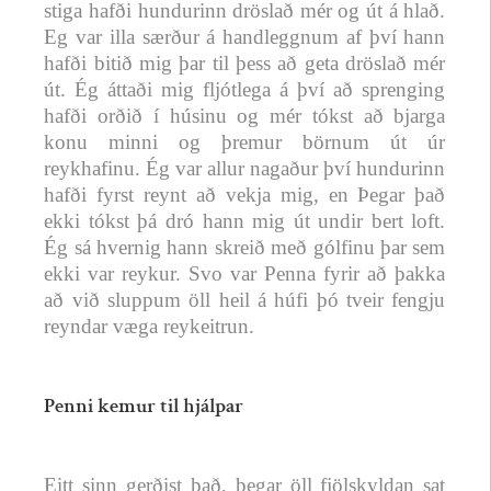
stiga hafði hundurinn dröslað mér og út á hlað.
Eg var illa særður á handleggnum af því hann
hafði bitið mig þar til þess að geta dröslað mér
út. Ég áttaði mig fljótlega á því að sprenging
hafði orðið í húsinu og mér tókst að bjarga
konu minni og þremur börnum út úr
reykhafinu. Ég var allur nagaður því hundurinn
hafði fyrst reynt að vekja mig, en Þegar það
ekki tókst þá dró hann mig út undir bert loft.
Ég sá hvernig hann skreið með gólfinu þar sem
ekki var reykur. Svo var Penna fyrir að þakka
að við sluppum öll heil á húfi þó tveir fengju
reyndar væga reykeitrun.
Penni kemur til hjálpar
Eitt sinn gerðist það, þegar öll fjölskyldan sat