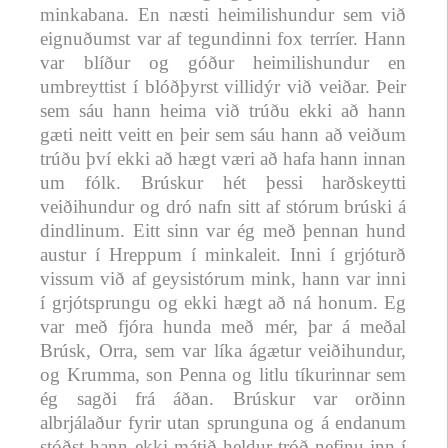
minkabana. En næsti heimilishundur sem við
eignuðumst var af tegundinni fox terríer. Hann
var blíður og góður heimilishundur en
umbreyttist í blóðþyrst villidýr við veiðar. Þeir
sem sáu hann heima við trúðu ekki að hann
gæti neitt veitt en þeir sem sáu hann að veiðum
trúðu því ekki að hægt væri að hafa hann innan
um fólk. Brúskur hét þessi harðskeytti
veiðihundur og dró nafn sitt af stórum brúski á
dindlinum. Eitt sinn var ég með þennan hund
austur í Hreppum í minkaleit. Inni í grjóturð
vissum við af geysistórum mink, hann var inni
í grjótsprungu og ekki hægt að ná honum. Eg
var með fjóra hunda með mér, þar á meðal
Brúsk, Orra, sem var líka ágætur veiðihundur,
og Krumma, son Penna og litlu tíkurinnar sem
ég sagði frá áðan. Brúskur var orðinn
albrjálaður fyrir utan sprunguna og á endanum
stóðst hann ekki mátið heldur tróð nefinu inn í