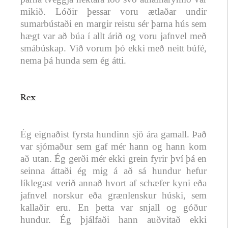
mikið. Lóðir þessar voru ætlaðar undir
sumarbústaði en margir reistu sér þarna hús sem
hægt var að búa í allt árið og voru jafnvel með
smábúskap. Við vorum þó ekki með neitt búfé,
nema þá hunda sem ég átti.
Rex
Ég eignaðist fyrsta hundinn sjö ára gamall. Það
var sjómaður sem gaf mér hann og hann kom
að utan. Ég gerði mér ekki grein fyrir því þá en
seinna áttaði ég mig á að sá hundur hefur
líklegast verið annað hvort af schæfer kyni eða
jafnvel norskur eða grænlenskur húski, sem
kallaðir eru. En þetta var snjall og góður
hundur. Ég þjálfaði hann auðvitað ekki